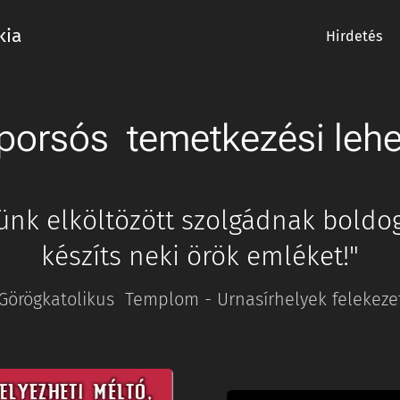
kia
Hirdetés
porsós temetkezési leh
lünk elköltözött szolgádnak boldo
készíts neki örök emléket!"
Görögkatolikus Templom - Urnasírhelyek felekezet