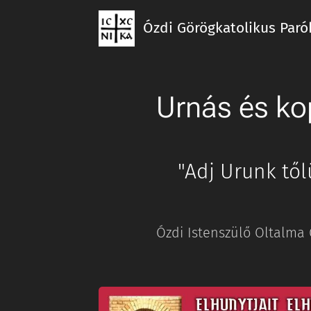
Ózdi Görögkatolikus Paró
Urnás és ko
"Adj Urunk tő
Ózdi Istenszülő Oltalma 