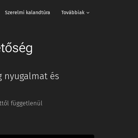
Szerelmi kalandtúra
Továbbiak
etőség
g nyugalmat és
től függetlenül